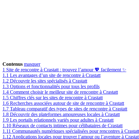
Contenus
masquer
1
Site de rencontre à Crastatt : trouvez l’amour 💖 facilement ✨
1.1
Les avantages d’un site de rencontre à Crastatt
1.2
Découvrir les sites spécialisés à Crastatt
1.3
Options et fonctionnalités pour tous les profils
1.4
Comment choisir le meilleur site de rencontre à Crastatt
1.5
Chiffres clés sur les sites de rencontre à Crastatt
1.6
Recherches associées autour de site de rencontre à Crastatt
1.7
Tableau comparatif des types de sites de rencontre à Crastatt
1.8
Découvrir des plateformes amoureuses locales à Crastatt
1.9
Les portails relationnels variés pour adultes à Crastatt
1.10
Réseaux de contacts intimes pour célibataires de Crastatt
1.11
Communautés numériques spécialisées pour rencontres à Crastat
1.12
Applications locales pour trouver l’amour ou l’aventure à Crastat