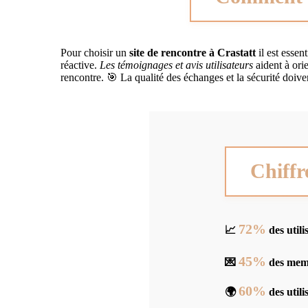
Pour choisir un
site de rencontre à Crastatt
il est essen
réactive.
Les témoignages et avis utilisateurs
aident à orie
rencontre. 🎯 La qualité des échanges et la sécurité doivent
Chiffr
72%
📈
des utili
45%
💌
des membr
60%
🌍
des utili