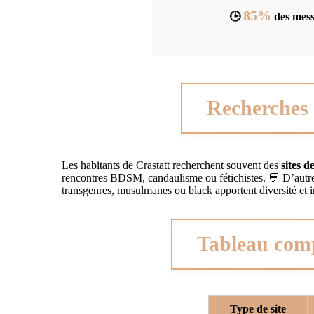
85%
🕒
des messa
Recherches 
Les habitants de Crastatt recherchent souvent des
sites d
rencontres BDSM, candaulisme ou fétichistes. 💬 D’autres
transgenres, musulmanes ou black apportent diversité et i
Tableau compa
Type de site