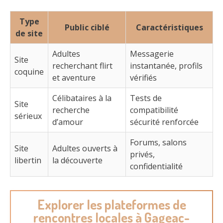
Type
Public ciblé
Caractéristiques
de site
Adultes
Messagerie
Site
recherchant flirt
instantanée, profils
coquine
et aventure
vérifiés
Célibataires à la
Tests de
Site
recherche
compatibilité
sérieux
d’amour
sécurité renforcée
Forums, salons
Site
Adultes ouverts à
privés,
libertin
la découverte
confidentialité
Explorer les plateformes de
rencontres locales à Gageac-