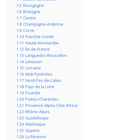
1.5
Bourgogne
1.6
Bretagne
1.7
Centre
1.8
Champagne-Ardenne
1.9
Corse
1.10
Franche-Comté
1.11
Haute-Normandie
1.12
Île-de-France
1.13
Languedoc-Roussillon
1.14
Limousin
1.15
Lorraine
1.16
Midi-Pyrénées
1.17
Nord-Pas-de-Calais
1.18
Pays de la Loire
1.19
Picardie
1.20
Poitou-Charentes
1.21
Provence-Alpes-Côte d’Azur
1.22
Rhône-Alpes
1.23
Guadeloupe
1.24
Martinique
1.25
Guyane
1.26
La Réunion