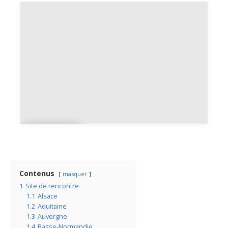
La
Réunion
Mayot
te
Contenus
masquer
1
Site de rencontre
1.1
Alsace
1.2
Aquitaine
1.3
Auvergne
1.4
Basse-Normandie