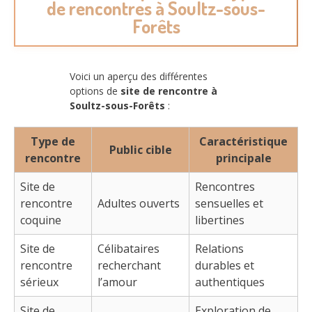
de rencontres à Soultz-sous-
Forêts
Voici un aperçu des différentes
options de
site de rencontre à
Soultz-sous-Forêts
:
Type de
Caractéristique
Public cible
rencontre
principale
Site de
Rencontres
rencontre
Adultes ouverts
sensuelles et
coquine
libertines
Site de
Célibataires
Relations
rencontre
recherchant
durables et
sérieux
l’amour
authentiques
Site de
Exploration de