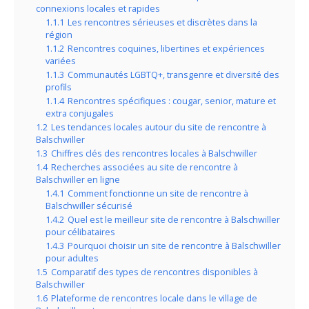
connexions locales et rapides
1.1.1
Les rencontres sérieuses et discrètes dans la
région
1.1.2
Rencontres coquines, libertines et expériences
variées
1.1.3
Communautés LGBTQ+, transgenre et diversité des
profils
1.1.4
Rencontres spécifiques : cougar, senior, mature et
extra conjugales
1.2
Les tendances locales autour du site de rencontre à
Balschwiller
1.3
Chiffres clés des rencontres locales à Balschwiller
1.4
Recherches associées au site de rencontre à
Balschwiller en ligne
1.4.1
Comment fonctionne un site de rencontre à
Balschwiller sécurisé
1.4.2
Quel est le meilleur site de rencontre à Balschwiller
pour célibataires
1.4.3
Pourquoi choisir un site de rencontre à Balschwiller
pour adultes
1.5
Comparatif des types de rencontres disponibles à
Balschwiller
1.6
Plateforme de rencontres locale dans le village de