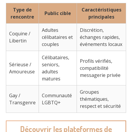
Type de
Caractéristiques
Public cible
rencontre
principales
Adultes
Discrétion,
Coquine /
célibataires et
échanges rapides,
Libertin
couples
événements locaux
Célibataires,
Profils vérifiés,
Sérieuse /
seniors,
compatibilité
Amoureuse
adultes
messagerie privée
matures
Groupes
Gay /
Communauté
thématiques,
Transgenre
LGBTQ+
respect et sécurité
Découvrir les plateformes de