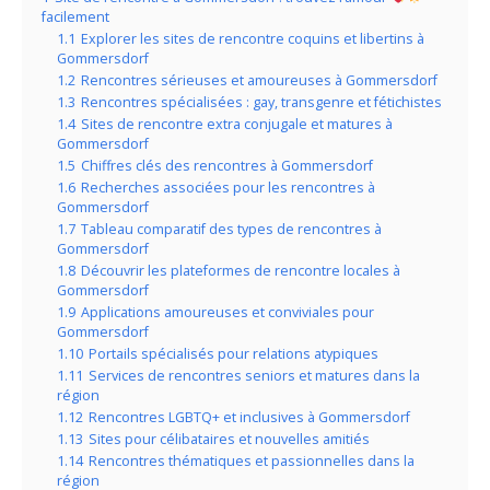
facilement
1.1
Explorer les sites de rencontre coquins et libertins à
Gommersdorf
1.2
Rencontres sérieuses et amoureuses à Gommersdorf
1.3
Rencontres spécialisées : gay, transgenre et fétichistes
1.4
Sites de rencontre extra conjugale et matures à
Gommersdorf
1.5
Chiffres clés des rencontres à Gommersdorf
1.6
Recherches associées pour les rencontres à
Gommersdorf
1.7
Tableau comparatif des types de rencontres à
Gommersdorf
1.8
Découvrir les plateformes de rencontre locales à
Gommersdorf
1.9
Applications amoureuses et conviviales pour
Gommersdorf
1.10
Portails spécialisés pour relations atypiques
1.11
Services de rencontres seniors et matures dans la
région
1.12
Rencontres LGBTQ+ et inclusives à Gommersdorf
1.13
Sites pour célibataires et nouvelles amitiés
1.14
Rencontres thématiques et passionnelles dans la
région