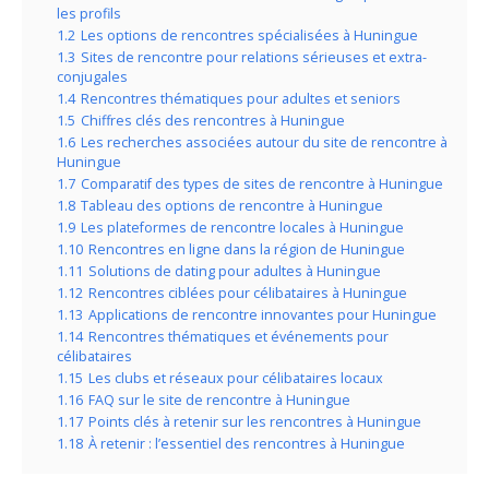
les profils
1.2
Les options de rencontres spécialisées à Huningue
1.3
Sites de rencontre pour relations sérieuses et extra-
conjugales
1.4
Rencontres thématiques pour adultes et seniors
1.5
Chiffres clés des rencontres à Huningue
1.6
Les recherches associées autour du site de rencontre à
Huningue
1.7
Comparatif des types de sites de rencontre à Huningue
1.8
Tableau des options de rencontre à Huningue
1.9
Les plateformes de rencontre locales à Huningue
1.10
Rencontres en ligne dans la région de Huningue
1.11
Solutions de dating pour adultes à Huningue
1.12
Rencontres ciblées pour célibataires à Huningue
1.13
Applications de rencontre innovantes pour Huningue
1.14
Rencontres thématiques et événements pour
célibataires
1.15
Les clubs et réseaux pour célibataires locaux
1.16
FAQ sur le site de rencontre à Huningue
1.17
Points clés à retenir sur les rencontres à Huningue
1.18
À retenir : l’essentiel des rencontres à Huningue