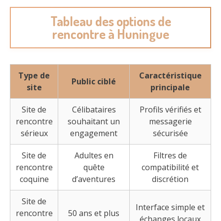
Tableau des options de
rencontre à Huningue
Type de
Caractéristique
Public ciblé
site
principale
Site de
Célibataires
Profils vérifiés et
rencontre
souhaitant un
messagerie
sérieux
engagement
sécurisée
Site de
Adultes en
Filtres de
rencontre
quête
compatibilité et
coquine
d’aventures
discrétion
Site de
Interface simple et
rencontre
50 ans et plus
échanges locaux