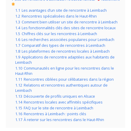
1.1
Les avantages d’un site de rencontre à Leimbach
1.2
Rencontres spécialisées dans le Haut-Rhin
1.3
Comment bien utiliser un site de rencontre à Leimbach
1.4
Les fonctionnalités clés des sites de rencontre locaux
1.5
Chiffres clés sur les rencontres à Leimbach
1.6
Les recherches associées populaires pour Leimbach
1.7
Comparatif des types de rencontres à Leimbach
1.8
Les plateformes de rencontres locales à Leimbach
1.9
Applications de rencontre adaptées aux habitants de
Leimbach
1.10
Communautés en ligne pour les rencontres dans le
Haut-Rhin
1.11
Rencontres ciblées pour célibataires dans la région
1.12
Relations et rencontres authentiques autour de
Leimbach
1.13
Découverte de profils uniques en Alsace
1.14
Rencontres locales avec affinités spécifiques
1.15
FAQ sur le site de rencontre à Leimbach
1.16
Rencontres à Leimbach : points clés
1.17
À retenir sur les rencontres dans le Haut-Rhin