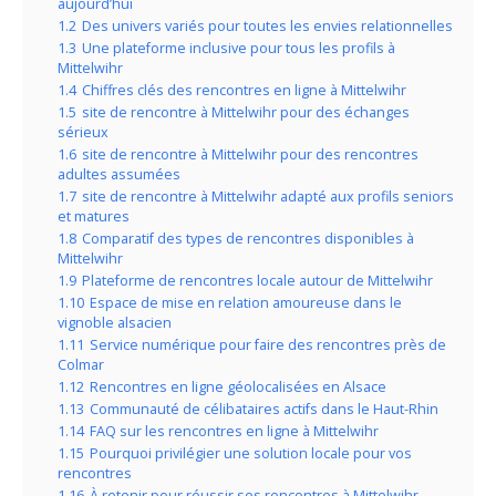
aujourd’hui
1.2
Des univers variés pour toutes les envies relationnelles
1.3
Une plateforme inclusive pour tous les profils à
Mittelwihr
1.4
Chiffres clés des rencontres en ligne à Mittelwihr
1.5
site de rencontre à Mittelwihr pour des échanges
sérieux
1.6
site de rencontre à Mittelwihr pour des rencontres
adultes assumées
1.7
site de rencontre à Mittelwihr adapté aux profils seniors
et matures
1.8
Comparatif des types de rencontres disponibles à
Mittelwihr
1.9
Plateforme de rencontres locale autour de Mittelwihr
1.10
Espace de mise en relation amoureuse dans le
vignoble alsacien
1.11
Service numérique pour faire des rencontres près de
Colmar
1.12
Rencontres en ligne géolocalisées en Alsace
1.13
Communauté de célibataires actifs dans le Haut-Rhin
1.14
FAQ sur les rencontres en ligne à Mittelwihr
1.15
Pourquoi privilégier une solution locale pour vos
rencontres
1.16
À retenir pour réussir ses rencontres à Mittelwihr