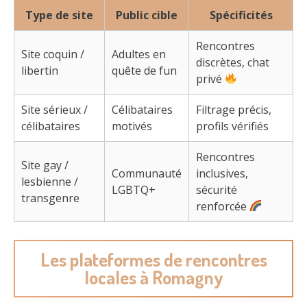
Type de site
Public cible
Spécificités
Rencontres
Site coquin /
Adultes en
discrètes, chat
libertin
quête de fun
privé
Site sérieux /
Célibataires
Filtrage précis,
célibataires
motivés
profils vérifiés
Rencontres
Site gay /
Communauté
inclusives,
lesbienne /
LGBTQ+
sécurité
transgenre
renforcée
Les plateformes de rencontres
locales à Romagny