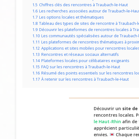
1.5
Chiffres clés des rencontres à Traubach-le-Haut
1.6
Les recherches associées autour de Traubach-le-Hau
1.7
Les options locales et thématiques
1.8
Tableau des types de sites de rencontre à Traubach-l
1.9
Découvrir les plateformes de rencontres locales à Tr
1.10
Les communautés spécialisées autour de Traubach-
1.11
Les plateformes de rencontres thématiques à proxi
1.12
Applications et sites mobiles pour rencontres locale
1.13
Rencontres et réseaux sociaux alternatifs
1.14
Plateformes locales pour célibataires exigeants
1.15
FAQ sur les rencontres à Traubach-le-Haut
1.16
Résumé des points essentiels sur les rencontres lo
1.17
À retenir sur les rencontres à Traubach-le-Haut
Découvrir un
site de
rencontres locales. 
le Haut-Rhin
afin de
apprécient particuli
envies.
Chaque ren