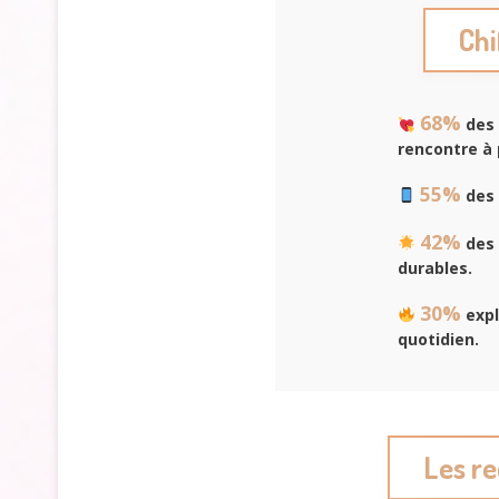
Chi
68%
des 
rencontre à 
55%
des 
42%
des 
durables.
30%
expl
quotidien.
Les r