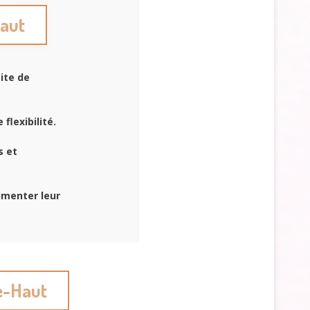
Haut
ite de
flexibilité.
s et
imenter leur
e-Haut