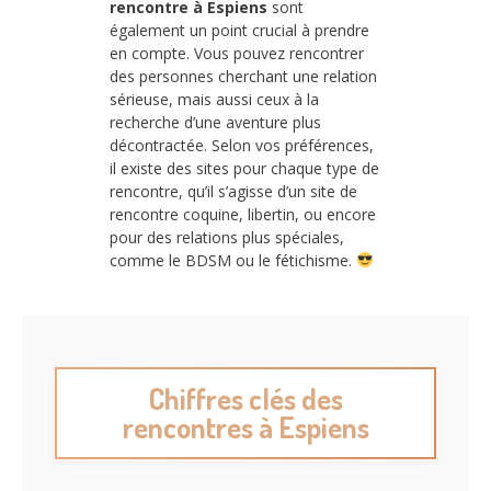
rencontre à Espiens
sont
également un point crucial à prendre
en compte. Vous pouvez rencontrer
des personnes cherchant une relation
sérieuse, mais aussi ceux à la
recherche d’une aventure plus
décontractée. Selon vos préférences,
il existe des sites pour chaque type de
rencontre, qu’il s’agisse d’un site de
rencontre coquine, libertin, ou encore
pour des relations plus spéciales,
comme le BDSM ou le fétichisme.
Chiffres clés des
rencontres à Espiens