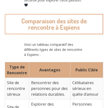
sécurisé pour explorer cette passion.
Comparaison des sites de
rencontre à Espiens
Voici un tableau comparatif des
différents types de sites de rencontre
à Espiens :
Type de
Avantages
Public Cible
Rencontre
Site de
Rencontrer des
Célibataires
rencontre
personnes pour des
sérieux en
sérieux
relations durables.
quête d’amour
Explorer des
Personnes
Site de