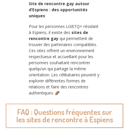
Site de rencontre gay autour
d’Espiens : des opportunités
uniques
Pour les personnes LGBTQ+ résidant
à Espiens, il existe des
sites de
rencontre gay
qui permettent de
trouver des partenaires compatibles.
Ces sites offrent un environnement
respectueux et accueillant pour les
personnes souhaitant rencontrer
quelqu’un qui partage la même
orientation. Les célibataires peuvent y
explorer différentes formes de
relations et faire des rencontres
authentiques.
FAQ : Questions fréquentes sur
les sites de rencontre à Espiens