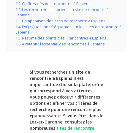
1.1
Chiffres clés des rencontres à Espiens
1.2
Les recherches associées au site de rencontre à
Espiens
1.3
Comparaison des sites de rencontre à Espiens
1.4
FAQ : Questions fréquentes sur les sites de rencontre à
Espiens
1.5
Résumé des points clés : Rencontres à Espiens
1.6
A retenir : l’essentiel des rencontres à Espiens
Si vous recherchez un
site de
rencontre à Espiens
il est
important de choisir la plateforme
qui correspond à vos attentes.
Vous pouvez découvrir différentes
options et affiner vos critères de
recherche pour une rencontre plus
épanouissante. Si vous êtes dans le
Lot-et-Garonne, consultez les
nombreuses
sites de rencontre