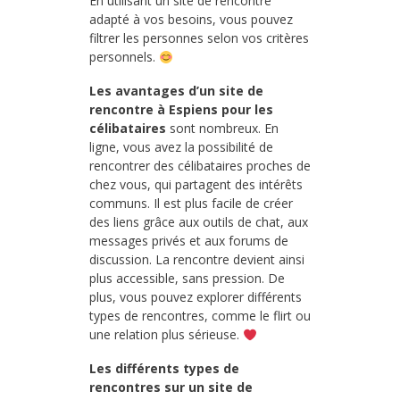
En utilisant un site de rencontre
adapté à vos besoins, vous pouvez
filtrer les personnes selon vos critères
personnels.
Les avantages d’un site de
rencontre à Espiens pour les
célibataires
sont nombreux. En
ligne, vous avez la possibilité de
rencontrer des célibataires proches de
chez vous, qui partagent des intérêts
communs. Il est plus facile de créer
des liens grâce aux outils de chat, aux
messages privés et aux forums de
discussion. La rencontre devient ainsi
plus accessible, sans pression. De
plus, vous pouvez explorer différents
types de rencontres, comme le flirt ou
une relation plus sérieuse.
Les différents types de
rencontres sur un site de