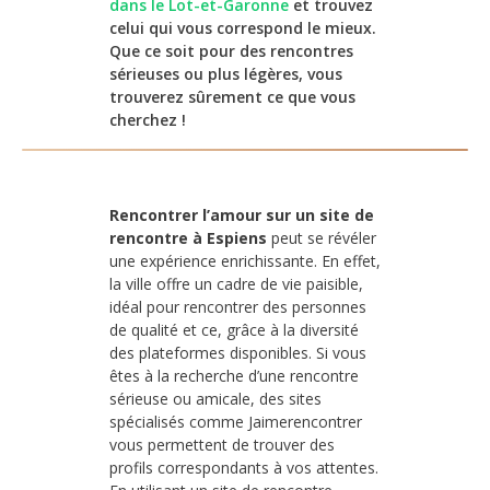
dans le Lot-et-Garonne
et trouvez
celui qui vous correspond le mieux.
Que ce soit pour des rencontres
sérieuses ou plus légères, vous
trouverez sûrement ce que vous
cherchez !
Rencontrer l’amour sur un site de
rencontre à Espiens
peut se révéler
une expérience enrichissante. En effet,
la ville offre un cadre de vie paisible,
idéal pour rencontrer des personnes
de qualité et ce, grâce à la diversité
des plateformes disponibles. Si vous
êtes à la recherche d’une rencontre
sérieuse ou amicale, des sites
spécialisés comme Jaimerencontrer
vous permettent de trouver des
profils correspondants à vos attentes.