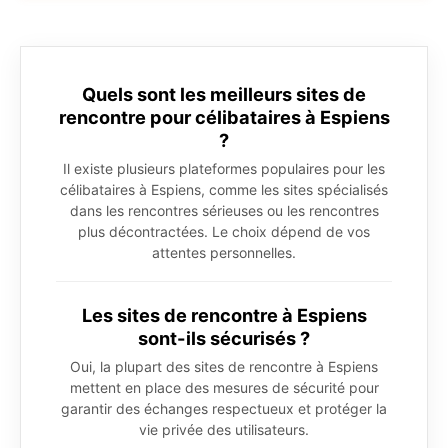
Quels sont les meilleurs sites de
rencontre pour célibataires à Espiens
?
Il existe plusieurs plateformes populaires pour les
célibataires à Espiens, comme les sites spécialisés
dans les rencontres sérieuses ou les rencontres
plus décontractées. Le choix dépend de vos
attentes personnelles.
Les sites de rencontre à Espiens
sont-ils sécurisés ?
Oui, la plupart des sites de rencontre à Espiens
mettent en place des mesures de sécurité pour
garantir des échanges respectueux et protéger la
vie privée des utilisateurs.