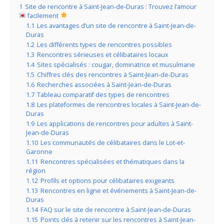
1
Site de rencontre à Saint-Jean-de-Duras : Trouvez l’amour
facilement
1.1
Les avantages d’un site de rencontre à Saint-Jean-de-
Duras
1.2
Les différents types de rencontres possibles
1.3
Rencontres sérieuses et célibataires locaux
1.4
Sites spécialisés : cougar, dominatrice et musulmane
1.5
Chiffres clés des rencontres à Saint-Jean-de-Duras
1.6
Recherches associées à Saint-Jean-de-Duras
1.7
Tableau comparatif des types de rencontres
1.8
Les plateformes de rencontres locales à Saint-Jean-de-
Duras
1.9
Les applications de rencontres pour adultes à Saint-
Jean-de-Duras
1.10
Les communautés de célibataires dans le Lot-et-
Garonne
1.11
Rencontres spécialisées et thématiques dans la
région
1.12
Profils et options pour célibataires exigeants
1.13
Rencontres en ligne et événements à Saint-Jean-de-
Duras
1.14
FAQ sur le site de rencontre à Saint-Jean-de-Duras
1.15
Points clés à retenir sur les rencontres à Saint-Jean-