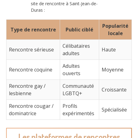
site de rencontre à Saint-Jean-de-
Duras :
Popularité
Type de rencontre
Public ciblé
locale
Célibataires
Rencontre sérieuse
Haute
adultes
Adultes
Rencontre coquine
Moyenne
ouverts
Rencontre gay /
Communauté
Croissante
lesbienne
LGBTQ+
Rencontre cougar /
Profils
Spécialisée
dominatrice
expérimentés
Les plateformes de rencontres