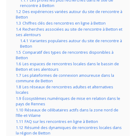
1.1.1
Les profils les plus recherchés dans le site de
rencontre à Betton
1.2
Des expériences variées autour du site de rencontre à
Betton
1.3
Chiffres clés des rencontres en ligne à Betton
1.4
Recherches associées au site de rencontre à Betton et
ses alentours
1.4.1
Variantes populaires autour du site de rencontre à
Betton
1.5
Comparatif des types de rencontres disponibles à
Betton
1.6
Les espaces de rencontres locales dans le bassin de
Betton et ses alentours
1.7
Les plateformes de connexion amoureuse dans la
commune de Betton
1.8
Les réseaux de rencontres adultes et alternatives
locales
1.9
Écosystèmes numériques de mise en relation dans le
pays de Rennes
1.10
Réseaux de célibataires actifs dans la zone nord de
l’Ille-et-Vilaine
1.11
FAQ sur les rencontres en ligne à Betton
1.12
Résumé des dynamiques de rencontres locales dans
la région de Betton