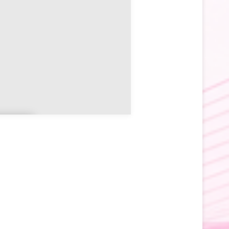
n
amo
l