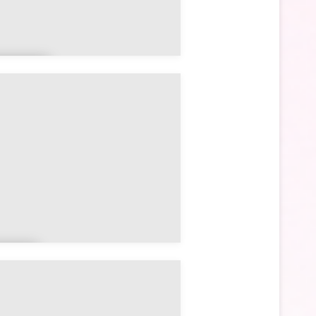
rrad
n
uga