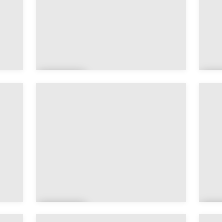
Brec
B
h
a
Bub
B