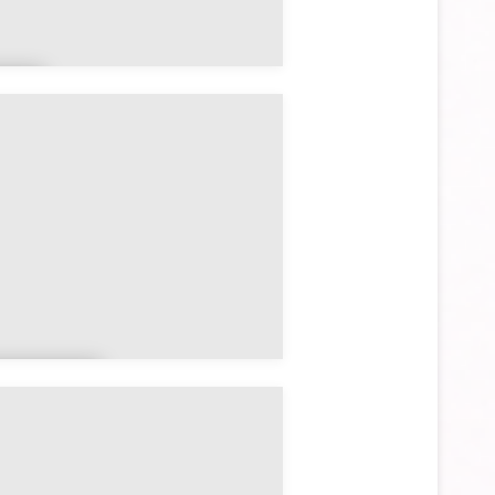
lli
randéri
n