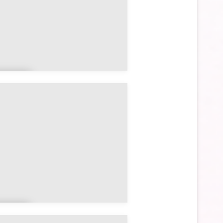
réh
n
ulé