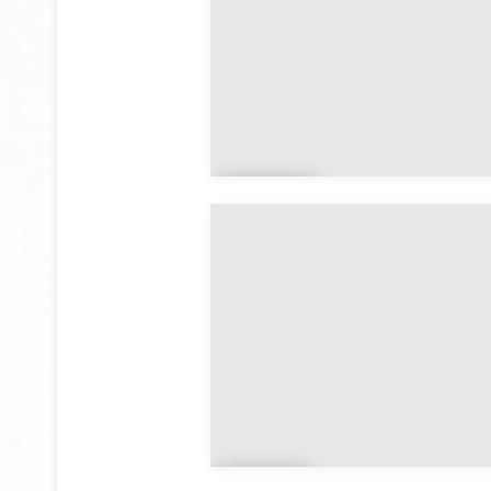
Aur
ay