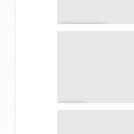
La Vraie-
Croix
Arz
al