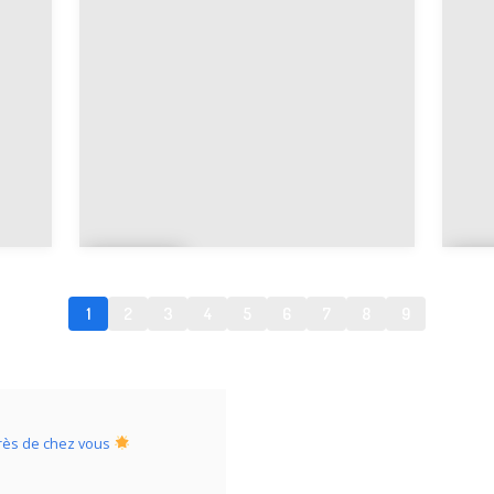
ry
o
Cala
C
n
ë
1
2
3
4
5
6
7
8
9
rès de chez vous