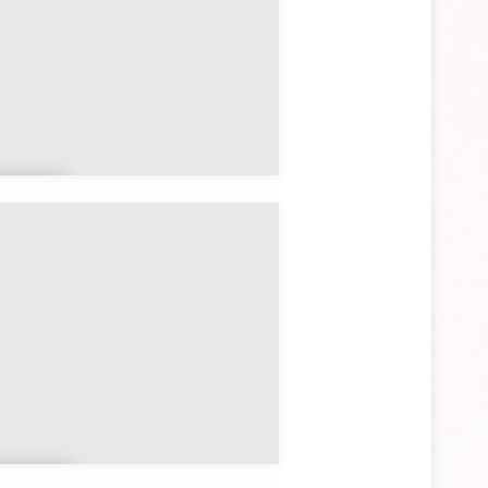
ang
r