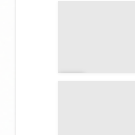
Bau
d
Bel
z