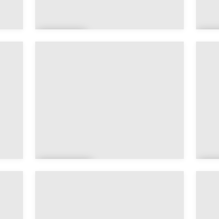
Billie
Bi
rs
o
Le
B
Bono
o