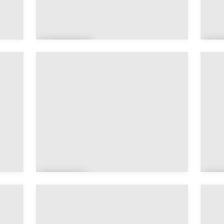
Amb
A
on
o
Arzo
A
n
n