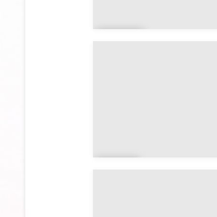
Bigna
n
Boh
al