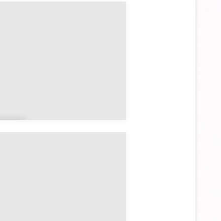
eign
n
err