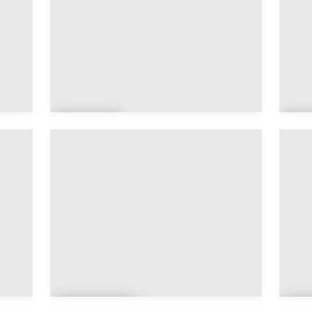
Bade
B
n
o