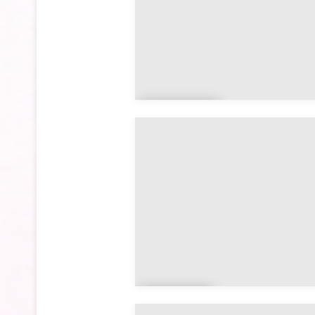
Brandi
vy
Brign