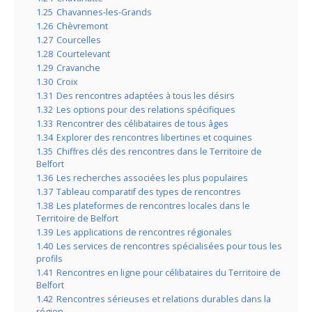
1.25
Chavannes-les-Grands
1.26
Chèvremont
1.27
Courcelles
1.28
Courtelevant
1.29
Cravanche
1.30
Croix
1.31
Des rencontres adaptées à tous les désirs
1.32
Les options pour des relations spécifiques
1.33
Rencontrer des célibataires de tous âges
1.34
Explorer des rencontres libertines et coquines
1.35
Chiffres clés des rencontres dans le Territoire de
Belfort
1.36
Les recherches associées les plus populaires
1.37
Tableau comparatif des types de rencontres
1.38
Les plateformes de rencontres locales dans le
Territoire de Belfort
1.39
Les applications de rencontres régionales
1.40
Les services de rencontres spécialisées pour tous les
profils
1.41
Rencontres en ligne pour célibataires du Territoire de
Belfort
1.42
Rencontres sérieuses et relations durables dans la
région