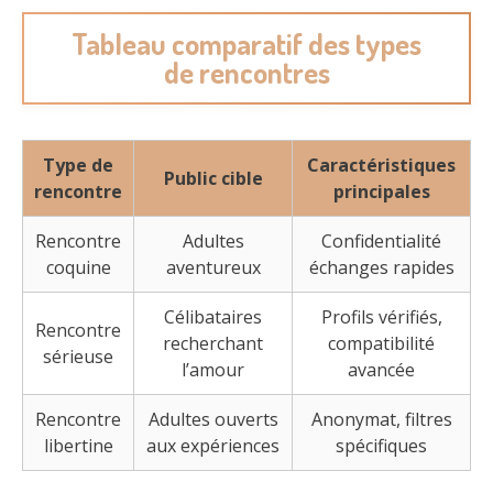
Tableau comparatif des types
de rencontres
Type de
Caractéristiques
Public cible
rencontre
principales
Rencontre
Adultes
Confidentialité
coquine
aventureux
échanges rapides
Célibataires
Profils vérifiés,
Rencontre
recherchant
compatibilité
sérieuse
l’amour
avancée
Rencontre
Adultes ouverts
Anonymat, filtres
libertine
aux expériences
spécifiques