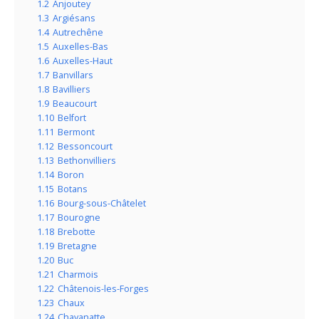
1.2
Anjoutey
1.3
Argiésans
1.4
Autrechêne
1.5
Auxelles-Bas
1.6
Auxelles-Haut
1.7
Banvillars
1.8
Bavilliers
1.9
Beaucourt
1.10
Belfort
1.11
Bermont
1.12
Bessoncourt
1.13
Bethonvilliers
1.14
Boron
1.15
Botans
1.16
Bourg-sous-Châtelet
1.17
Bourogne
1.18
Brebotte
1.19
Bretagne
1.20
Buc
1.21
Charmois
1.22
Châtenois-les-Forges
1.23
Chaux
1.24
Chavanatte