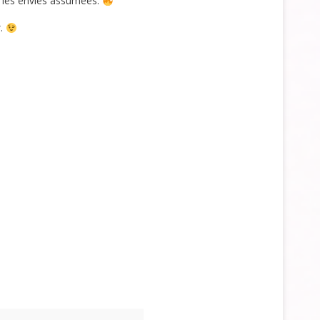
rs les envies assumées.
x
.