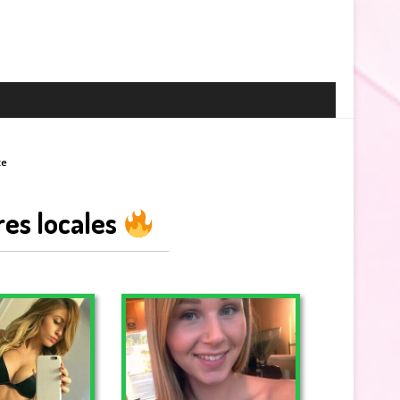
ze
res locales