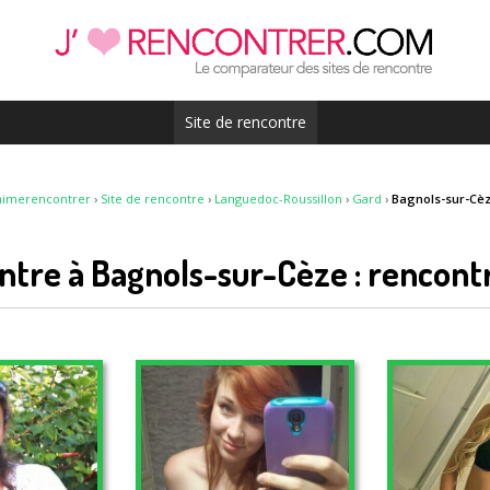
Site de rencontre
aimerencontrer
›
Site de rencontre
›
Languedoc-Roussillon
›
Gard
›
Bagnols-sur-Cè
ntre à Bagnols-sur-Cèze : rencont