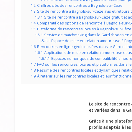
1.2
Chiffres clés des rencontres à Bagnols-sur-Cèze
1.3
Site de rencontre à Bagnols-sur-Cèze avis et retours d
1.3.1
Site de rencontre à Bagnols-sur-Cèze gratuit et a
1.4
Comparatif des options de rencontre à Bagnols-sur-
1.5
Plateforme de rencontres locales à Bagnols-sur-Cèze
1.5.1
Service de matchmaking dans le Gard rhodanien et
1.5.1.1
Espace de mise en relation amoureuse à Bag
1.6
Rencontres en ligne géolocalisées dans le Gard et in
1.6.1
Applications de mise en relation amoureuse et u
1.6.1.1
Espaces numériques de compatibilité amoureu
1.7
FAQ sur les rencontres locales et plateformes dans l
1.8
Résumé des rencontres locales et dynamiques relatio
1.9
À retenir sur les rencontres locales et leur fonction
Le site de rencontre
et variées dans le G
Grâce à une platefo
profils adaptés à leu