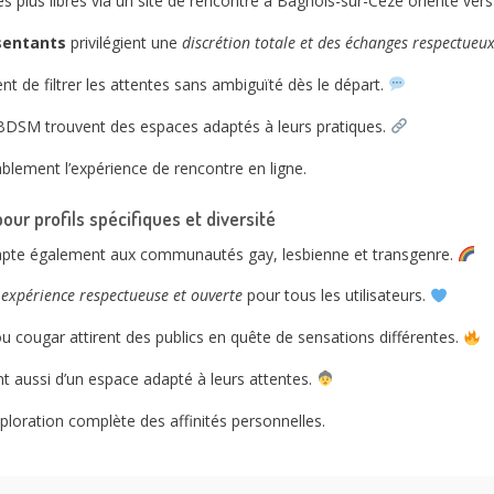
es plus libres via un site de rencontre à Bagnols-sur-Cèze orienté ve
nsentants
privilégient une
discrétion totale et des échanges respectueu
nt de filtrer les attentes sans ambiguïté dès le départ.
 BDSM trouvent des espaces adaptés à leurs pratiques.
érablement l’expérience de rencontre en ligne.
ur profils spécifiques et diversité
dapte également aux communautés gay, lesbienne et transgenre.
e
expérience respectueuse et ouverte
pour tous les utilisateurs.
ou cougar attirent des publics en quête de sensations différentes.
ent aussi d’un espace adapté à leurs attentes.
ploration complète des affinités personnelles.