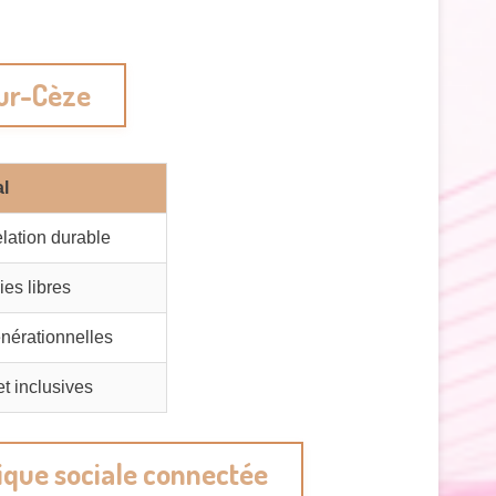
sur-Cèze
al
elation durable
ies libres
énérationnelles
et inclusives
ique sociale connectée