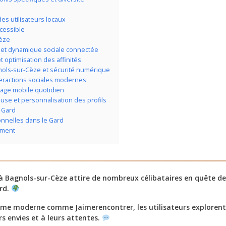
es utilisateurs locaux
ccessible
Cèze
 et dynamique sociale connectée
 optimisation des affinités
nols-sur-Cèze et sécurité numérique
teractions sociales modernes
sage mobile quotidien
se et personnalisation des profils
e Gard
nnelles dans le Gard
nement
 à Bagnols-sur-Cèze attire de nombreux célibataires en quête de
ard.
rme moderne comme Jaimerencontrer, les utilisateurs explorent
rs envies et à leurs attentes.