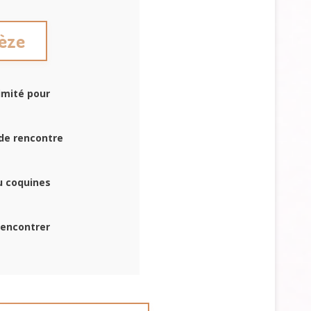
Cèze
imité pour
 de rencontre
u coquines
rencontrer