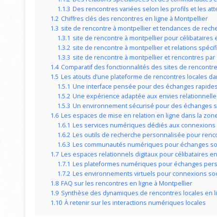
1.1.3
Des rencontres variées selon les profils et les at
1.2
Chiffres clés des rencontres en ligne à Montpellier
1.3
site de rencontre à montpellier et tendances de rech
1.3.1
site de rencontre à montpellier pour célibataires
1.3.2
site de rencontre à montpellier et relations spécif
1.3.3
site de rencontre à montpellier et rencontres par a
1.4
Comparatif des fonctionnalités des sites de rencontre
1.5
Les atouts d’une plateforme de rencontres locales da
1.5.1
Une interface pensée pour des échanges rapides 
1.5.2
Une expérience adaptée aux envies relationnelle
1.5.3
Un environnement sécurisé pour des échanges s
1.6
Les espaces de mise en relation en ligne dans la zon
1.6.1
Les services numériques dédiés aux connexions a
1.6.2
Les outils de recherche personnalisée pour renc
1.6.3
Les communautés numériques pour échanges soc
1.7
Les espaces relationnels digitaux pour célibataires en
1.7.1
Les plateformes numériques pour échanges pers
1.7.2
Les environnements virtuels pour connexions soc
1.8
FAQ sur les rencontres en ligne à Montpellier
1.9
Synthèse des dynamiques de rencontres locales en l
1.10
À retenir sur les interactions numériques locales