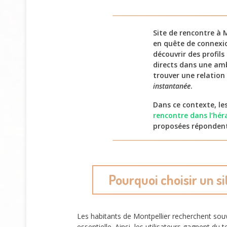
Site de rencontre à 
en quête de connexio
découvrir des profils
directs dans une am
trouver une relation
instantanée
.
Dans ce contexte, le
rencontre dans l’hér
proposées répondent à
Pourquoi choisir un s
Les habitants de Montpellier recherchent souv
essentielle. Ainsi, les utilisateurs gagnent d