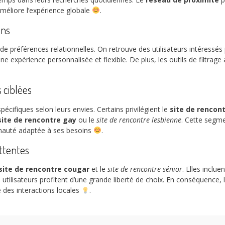
méliore l’expérience globale
.
ins
e préférences relationnelles. On retrouve des utilisateurs intéressés
une expérience personnalisée et flexible. De plus, les outils de filtrage a
 ciblées
pécifiques selon leurs envies. Certains privilégient le
site de rencont
site de rencontre gay
ou le
site de rencontre lesbienne
. Cette segme
unauté adaptée à ses besoins
.
attentes
site de rencontre cougar
et le
site de rencontre sénior
. Elles inclu
 utilisateurs profitent d’une grande liberté de choix. En conséquence,
é des interactions locales
.