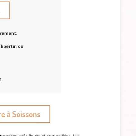
s
èrement.
libertin ou
e.
re à Soissons
rtenaires spécifiques et compatibles. Les