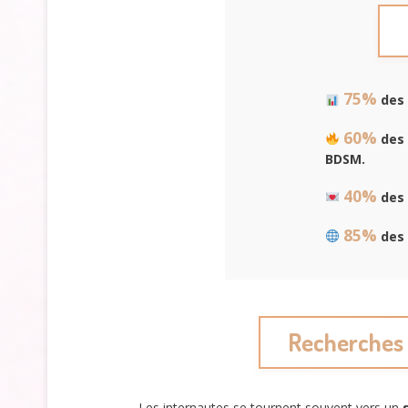
75%
des 
60%
des 
BDSM.
40%
des 
85%
des 
Recherches a
Les internautes se tournent souvent vers un