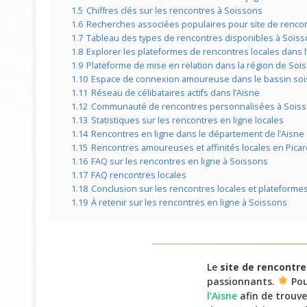
1.5
Chiffres clés sur les rencontres à Soissons
1.6
Recherches associées populaires pour site de renco
1.7
Tableau des types de rencontres disponibles à Sois
1.8
Explorer les plateformes de rencontres locales dans l
1.9
Plateforme de mise en relation dans la région de Soi
1.10
Espace de connexion amoureuse dans le bassin so
1.11
Réseau de célibataires actifs dans l’Aisne
1.12
Communauté de rencontres personnalisées à Sois
1.13
Statistiques sur les rencontres en ligne locales
1.14
Rencontres en ligne dans le département de l’Aisne
1.15
Rencontres amoureuses et affinités locales en Picar
1.16
FAQ sur les rencontres en ligne à Soissons
1.17
FAQ rencontres locales
1.18
Conclusion sur les rencontres locales et plateformes
1.19
À retenir sur les rencontres en ligne à Soissons
Le
site de rencontre
passionnants.
Pou
l’Aisne
afin de trouve