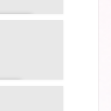
ime-la-
lagne
lbertvil
e