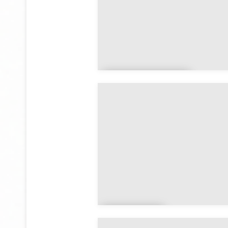
Albiez-le-
Jeune
Les