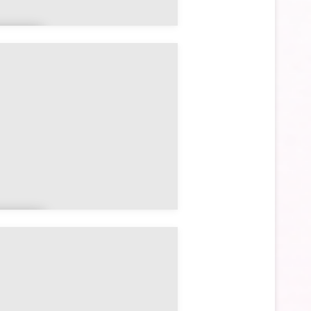
uss
s
vrie
x