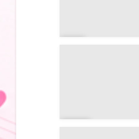
Ay
n
Bar
by