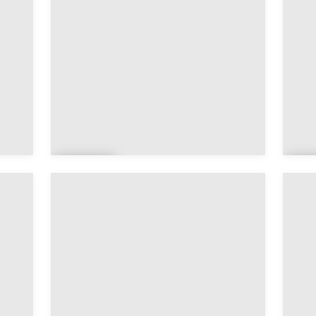
nt
n
Arit
A
h
r