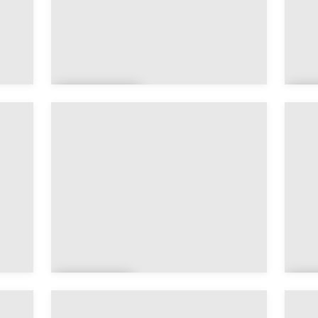
La
B
Balme
a
Basse
L
ns
B