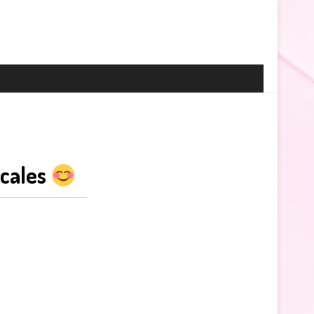
ocales