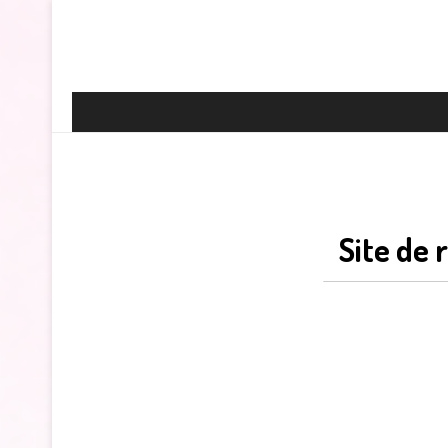
Site de 