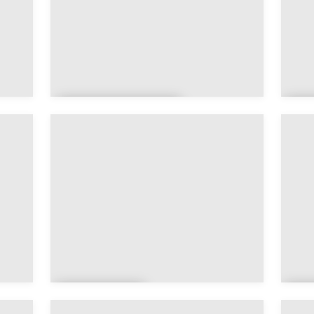
Albiez-
A
Montrond
a
Apremo
A