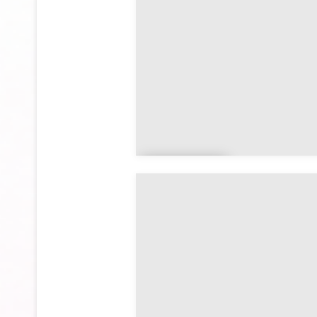
Allues
Argenti
ne