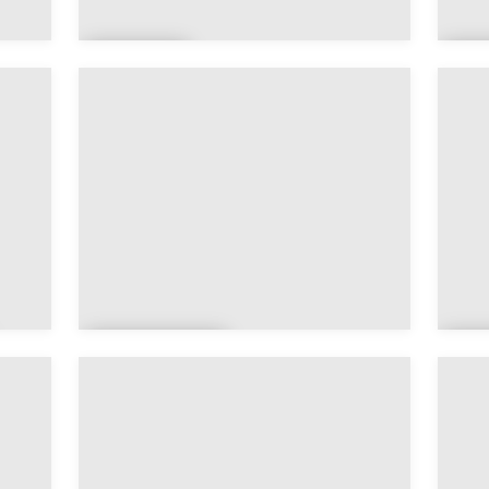
Yen
A
ne
oi
Avressie
A
ux
u